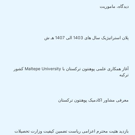
دیدگاه، ماموریت
پلان استراتیژیک سال های 1403 الی 1407 هـ ش
آغاز همکاری علمی پوهنتون ترکستان با Maltepe University کشور
ترکیه
معرفی مشاور اکادمیک پوهنتون ترکستان
بازدید هئیت محترم اعزامی ریاست تضمین کیفیت وزارت تحصیلات