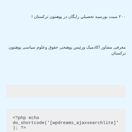
٢٠٠ سيت بورسيه تحصيلي رايگان در پوهنتون ترکستان !
معرفی مشاور اکادمیک ورئیس پوهنحی حقوق وعلوم سیاسی پوهنتون
ترکستان
<?php echo 
do_shortcode('[wpdreams_ajaxsearchlite]'
); ?>