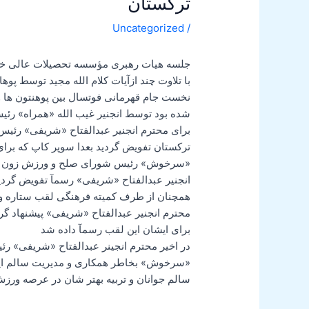
ترکستان
Uncategorized
/
جلسه هیات رهبری مؤسسه تحصیلات عالی خصوصی ترکس
با تلاوت چند ازآیات کلام الله مجید توسط پ
نخست جام قهرمانی فوتسال بین پوهنتون ها 
شده بود توسط انجنیر غیب الله «همراه» ر
برای محترم انجنیر عبدالفتاح «شریفی» 
ترکستان تفویض گردید بعدا سوپر کاپ که برا
«سرخوش» رئیس شورای صلح و ورزش زون شما
انجنیر عبدالفتاح «شریفی» رسمآ تفویض گردی
همچنان از طرف کمیته فرهنگی لقب ستاره
محترم انجنیر عبدالفتاح «شریفی» پیشنهاد گردی
برای ایشان این لقب رسمآ داده شد
در اخیر محترم انجینر عبدالفتاح «شریفی» 
«سرخوش» بخاطر همکاری و مدیریت سالم این 
سالم جوانان و تربیه بهتر شان در عرصه ورز