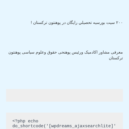
٢٠٠ سيت بورسيه تحصيلي رايگان در پوهنتون ترکستان !
معرفی مشاور اکادمیک ورئیس پوهنحی حقوق وعلوم سیاسی پوهنتون
ترکستان
<?php echo 
do_shortcode('[wpdreams_ajaxsearchlite]'