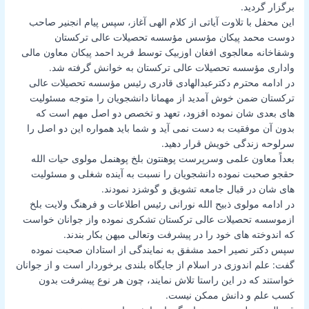
برگزار گردید.
این محفل با تلاوت آیاتی از کلام الهی آغاز، سپس پیام انجنیر صاحب
دوست محمد پیکان مؤسس مؤسسه تحصیلات عالی ترکستان
وشفاخانه معالجوی افغان اوزبیک توسط فرید احمد پیکان معاون مالی
واداری مؤسسه تحصیلات عالی ترکستان به خوانش گرفته شد.
در ادامه محترم دکترعبدالهادی قادری رئیس مؤسسه تحصیلات عالی
ترکستان ضمن خوش آمدید از مهمانا دانشجویان را متوجه مسئولیت
های بعدی شان نموده افزود، تعهد و تخصص دو اصل مهم است که
بدون آن موفقیت به دست نمی آید و شما باید همواره این دو اصل را
سرلوحه زندگی خویش قرار دهید.
بعداً معاون علمی وسرپرست پوهنتون بلخ پوهنمل مولوی حیات الله
حقجو صحبت نموده دانشجویان را نسبت به آینده شغلی و مسئولیت
های شان در قبال جامعه تشویق و گوشزد نمودند.
در ادامه مولوی ذبیح الله نورانی رئیس اطلاعات و فرهنگ ولایت بلخ
ازموسسه تحصیلات عالی ترکستان تشکری نموده واز جوانان خواست
که اندوخته های خود را در پیشرفت وتعالی میهن بکار بندند.
سپس دکتر نصیر احمد مشفق به نمایندگی از استادان صحبت نموده
گفت: علم اندوزی در اسلام از جایگاه بلندی برخوردار است و از جوانان
خواستند که در این راستا تلاش نمایند، چون هر نوع پیشرفت بدون
کسب علم و دانش ممکن نیست.