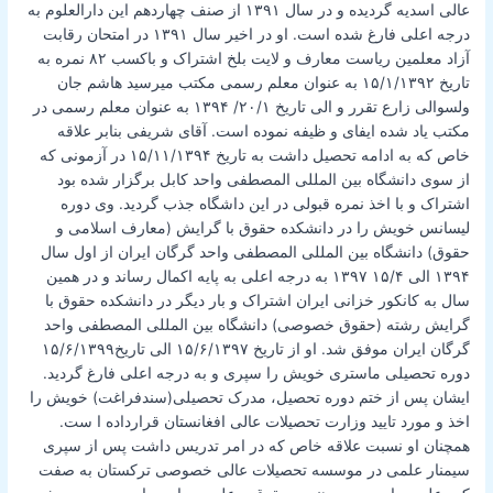
عالی اسدیه گردیده و در سال ۱۳۹۱ از صنف چهاردهم این دارالعلوم به
درجه اعلی فارغ شده است. او در اخیر سال ۱۳۹۱ در امتحان رقابت
آزاد معلمین ریاست معارف و لایت بلخ اشتراک و باکسب ۸۲ نمره به
تاریخ ۱۵/۱/۱۳۹۲ به عنوان معلم رسمی مکتب میرسید هاشم جان
ولسوالی زارع تقرر و الی تاریخ ۲۰/۱/ ۱۳۹۴ به عنوان معلم رسمی در
مکتب یاد شده ایفای و ظیفه نموده است. آقای شریفی بنابر علاقه
خاص که به ادامه تحصیل داشت به تاریخ ۱۵/۱۱/۱۳۹۴ در آزمونی که
از سوی دانشگاه بین المللی المصطفی واحد کابل برگزار شده بود
اشتراک و با اخذ نمره قبولی در این داشگاه جذب گردید. وی دوره
لیسانس خویش را در دانشکده حقوق با گرایش (معارف اسلامی و
حقوق) دانشگاه بین المللی المصطفی واحد گرگان ایران از اول سال
۱۳۹۴ الی ۱۵/۴ ۱۳۹۷ به درجه اعلی به پایه اکمال رساند و در همین
سال به کانکور خزانی ایران اشتراک و بار دیگر در دانشکده حقوق با
گرایش رشته (حقوق خصوصی) دانشگاه بین المللی المصطفی واحد
گرگان ایران موفق شد. او از تاریخ ۱۵/۶/۱۳۹۷ الی تاریخ۱۵/۶/۱۳۹۹
دوره تحصیلی ماستری خویش را سپری و به درجه اعلی فارغ گردید.
ایشان پس از ختم دوره تحصیل، مدرک تحصیلی(سندفراغت) خویش را
اخذ و مورد تایید وزارت تحصیلات عالی افغانستان قرارداده ا ست.
همچنان او نسبت علاقه خاص که در امر تدریس داشت پس از سپری
سیمنار علمی در موسسه تحصیلات عالی خصوصی ترکستان به صفت